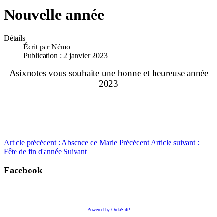
Nouvelle année
Détails
Écrit par
Némo
Publication : 2 janvier 2023
Asixnotes vous souhaite une bonne et heureuse année
2023
Article précédent : Absence de Marie
Précédent
Article suivant :
Fête de fin d'année
Suivant
Facebook
Powered by OrdaSoft!