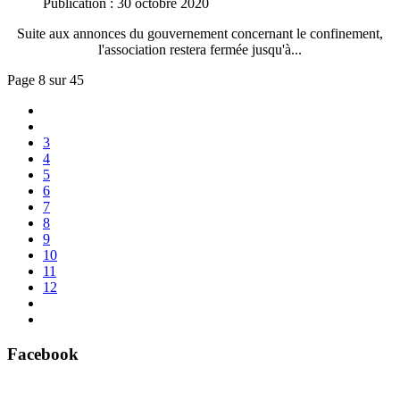
Publication : 30 octobre 2020
Suite aux annonces du gouvernement concernant le confinement,
l'association restera fermée jusqu'à
...
Page 8 sur 45
3
4
5
6
7
8
9
10
11
12
Facebook