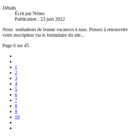
Détails
Écrit par
Némo
Publication : 23 juin 2022
Nous souhaitons de bonne vacances à tous. Pensez à renouveler
votre inscription via le formulaire du site...
Page 6 sur 45
1
2
3
4
5
6
7
8
9
10